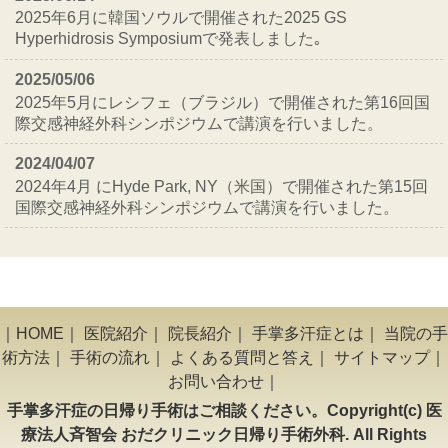
2025年6月に韓国ソウルで開催された2025 GS
Hyperhidrosis Symposiumで発表しました｡
2025/05/06
2025年5月にレシフェ（ブラジル）で開催された第16回国
際交感神経外科シンポジウムで講演を行いました。
2024/04/07
2024年4月 にHyde Park, NY（米国）で開催された第15回
国際交感神経外科シンポジウムで講演を行いました。
｜
HOME
｜
医院紹介
｜
院長紹介
｜
手掌多汗症とは
｜
当院の手
術方法
｜
手術の流れ
｜
よくある質問と答え
｜
サイトマップ
｜
お問い合わせ
｜
手掌多汗症の日帰り手術はご相談ください。Copyright(c) 医
療法人斉智会 おだクリニック日帰り手術外科. All Rights