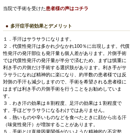
当院で手術を受けた
患者様の声はコチラ
多汗症手術効果とデメリット
１．手汗はサラサラになります。
２．代償性発汗は多かれ少なかれ100％に出現します。代償
性発汗の発汗部位も発汗量も個人差があります。片側手術
では代償性発汗の発汗量が半分で済むため、まずは慎重に
利き手の片側だけ手術する選択肢があります。利き手がサ
ラサラになれば精神的に楽になり、約半数の患者様では反
対側の手汗も減少しますので、手術を希望される患者様に
はまずは利き手の片側手術を行うことをお勧めしていま
す。
３．わき汗の効果は８割程度、足汗の効果は１割程度で
す。手ほどサラサラになるわけではありません。
４．熱いものや辛いものなどを食べたときに顔から出る汗
（味覚性発汗）が増加することがあります。
５．手術とは直接因果関係がないような精神的な不定愁