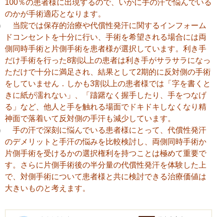
100％の患者様に出現するので、いかに手の汗で悩んでいる
のかが手術適応となります。
当院では保存的治療や代償性発汗に関するインフォーム
ドコンセントを十分に行い、手術を希望される場合には両
側同時手術と片側手術を患者様が選択しています。利き手
だけ手術を行った8割以上の患者は利き手がサラサラになっ
ただけで十分に満足され、結果として2期的に反対側の手術
をしていません．しかも3割以上の患者様では「字を書くと
きに紙が濡れない」、「躊躇なく握手したり、手をつなげ
る」など、他人と手を触れる場面でドキドキしなくなり精
神面で落着いて反対側の手汗も減少しています。
手の汗で深刻に悩んでいる患者様にとって、代償性発汗
のデメリットと手汗の悩みを比較検討し、両側同時手術か
片側手術を受けるかの選択権利を持つことは極めて重要で
す。さらに片側手術後の半分量の代償性発汗を体験した上
で、対側手術について患者様と共に検討できる治療価値は
大きいものと考えます。