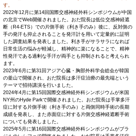
す。
2022年12月に第14回国際交感神経外科シンポジウムが中国
の北京でWeb開催されました。おだ院長は低位交感神経遮
断（R4-ETS）での片側手術（利き手のみ）後に、反対側の
手の発汗も抑止されることを発汗計を用いて定量的に証明
した調査結果を発表しました。利き手がサラサラになれば
日常生活の悩みが軽減し、精神的に楽になることで、精神
性発汗である過剰な手汗が両手とも抑制されると考えられ
ます。
2023年6月に第31回アジア心臓・胸部外科学会総会が韓国
の釜山で開催され、おだ院長は多汗症治療の最先端という
テーマで招待講演を行いました。
2024年4月に第15回国際交感神経外科シンポジウムが米国
NY州のHyde Parkで開催されました。おだ院長は手掌多汗
症に対する片側手術（利き手のみ）と両側同時手術の長期
成績を発表し、また赤面症に対する片側交感神経遮断手術
についても発表しました。
2025年5月に第16回国際交感神経外科シンポジウムがブラ