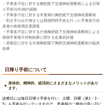
・
手掌多汗症に対する胸腔鏡下交感神経遮断術による日帰
り手術3141例の経験
・
手掌多汗症に対する学童期の胸腔鏡下交感神経遮断術
・利き手のみ片側または両側同時手術を行った手掌多汗症
患者の術後満足度調査
・
手掌多汗症に対する片側胸腔鏡下交感神経遮断術による
両側手掌発汗抑制効果に関する定量的評価
・
赤面症に対する片側胸腔鏡下胸部交感神経遮断術の臨床
効果
日帰り手術について
身体的、精神的、経済的にさまざまなメリットがあり
ます。
診療日には毎日日帰り手術を行い、土曜、日曜（第1・3・
5）も手術を行っていますので、患者様のご都合の良い日に