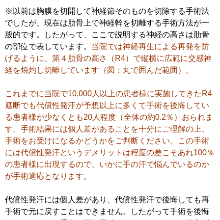
※以前は胸膜を切開して神経節そのものを切除する手術法
でしたが、現在は肋骨上で神経幹を切離する手術方法が一
般的です。したがって、ここで説明する神経の高さは肋骨
の部位で表しています。
当院では神経再生による再発を防
げるように、第４肋骨の高さ（R4）で縦横に広範に交感神
経を焼灼し切離しています（図：丸で囲んだ範囲）。
これまでに当院で10,000人以上の患者様に実施してきたR4
遮断でも代償性発汗が予想以上に多くて手術を後悔してい
る患者様が少なくとも20人程度（全体の約0.2％）おられま
す。手術結果には個人差があることを十分にご理解の上、
手術をお受けになるかどうかをご判断ください。この手術
には代償性発汗というデメリットは程度の差こそあれ100％
の患者様に出現するので、いかに手の汗で悩んでいるのか
が手術適応となります。
代償性発汗には個人差があり、代償性発汗で後悔しても再
手術で元に戻すことはできません。したがって手術を後悔