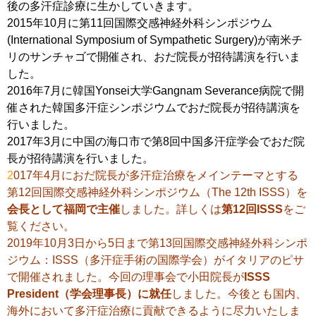
後の多汗症診療に生かしていきます。
2015年10月に第11回国際交感神経外科シンポジウム
(International Symposium of Sympathetic Surgery)が南米チ
リのサンチャゴで開催され、おだ院長が招待講演を行いま
した。
2016年7月に韓国Yonsei大学Gangnam Severance病院で開
催された韓国多汗症シンポジウムでおだ院長が招待講演を
行いました。
2017年3月に中国の海口市で第8回中国多汗症学会でおだ院
長が招待講演を行いました。
2
017年4月におだ院長が多汗症治療をメインテーマとする
第12回国際交感神経外科シンポジウム（The 12th ISSS）を
会長として福岡で主催
しました。詳しくは
第12回ISSS
をご
覧ください。
2019年10月3日から5日まで第13回国際交感神経外科シンポ
ジウム：ISSS（多汗症手術の国際学会）がイタリアのピサ
で開催されました。今回の理事会で小田院長が
ISSS
President（学会理事長）に就任
しました。今後とも国内、
海外において多汗症治療に貢献できるように尽力いたしま