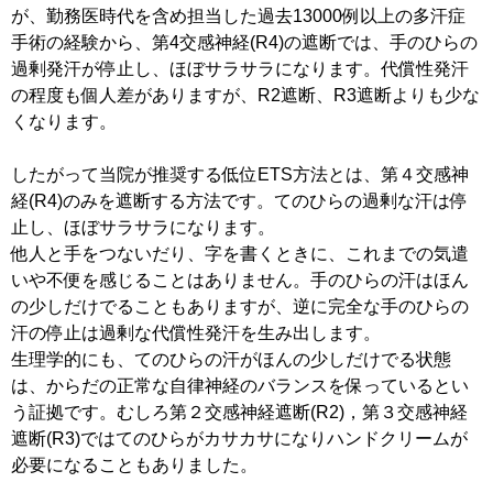
が、勤務医時代を含め担当した過去13000例以上の多汗症
手術の経験から、第4交感神経(R4)の遮断では、手のひらの
過剰発汗が停止し、ほぼサラサラになります。代償性発汗
の程度も個人差がありますが、R2遮断、R3遮断よりも少な
くなります。
したがって当院が推奨する低位ETS方法とは、第４交感神
経(R4)のみを遮断する方法です。てのひらの過剰な汗は停
止し、ほぼサラサラになります。
他人と手をつないだり、字を書くときに、これまでの気遣
いや不便を感じることはありません。手のひらの汗はほん
の少しだけでることもありますが、逆に完全な手のひらの
汗の停止は過剰な代償性発汗を生み出します。
生理学的にも、てのひらの汗がほんの少しだけでる状態
は、からだの正常な自律神経のバランスを保っているとい
う証拠です。むしろ第２交感神経遮断(R2)，第３交感神経
遮断(R3)ではてのひらがカサカサになりハンドクリームが
必要になることもありました。