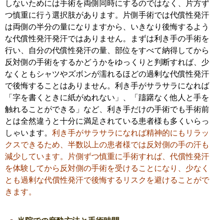
しないためには手術を両側同時にするのではなく、片方ず
つ慎重に行う選択肢があります。片側手術では代償性発汗
は両側の半分の量になりますから、いきなり後悔するよう
な代償性発汗発汗ではありません。まずは利き手の手術を
行い、自分の代償性発汗の量、部位をすべて納得してから
反対側の手術をするかどうかをゆっくりと判断すれば、少
なくともシャツやズボンが濡れるほどの過剰な代償性発汗
で後悔することはありません。利き手がサラサラになれば
「字を書くときに紙がぬれない」、「躊躇なく他人と手を
触れることができる」など、利き手だけの手術でも手術前
とは全然違うと十分に満足されている患者様も多くいらっ
しゃいます。
利き手がサラサラになれば精神的にもリラッ
クスできるため、半数以上の患者様では反対側の手の汗も
減少しています。片側ずつ慎重に手術すれば、代償性発汗
を体験してから反対側の手術を受けることになり、少なく
とも過剰な代償性発汗で後悔するリスクを避けることがで
きます。